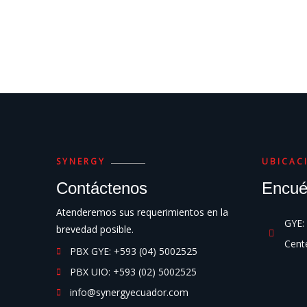
SYNERGY
UBICAC
Contáctenos
Encué
Atenderemos sus requerimientos en la
GYE: 
brevedad posible.
Cente
PBX GYE: +593 (04) 5002525
PBX UIO: +593 (02) 5002525
info@synergyecuador.com