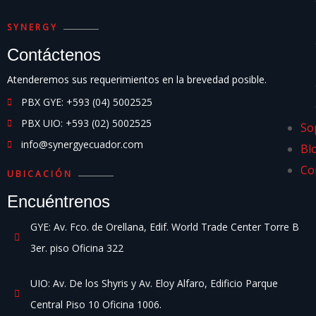
SYNERGY
Contáctenos
Atenderemos sus requerimientos en la brevedad posible.
PBX GYE: +593 (04) 5002525
PBX UIO: +593 (02) 5002525
So
info@synergyecuador.com
Bl
Co
UBICACIÓN
Encuéntrenos
GYE: Av. Fco. de Orellana, Edif. World Trade Center Torre B
3er. piso Oficina 322
UIO: Av. De los Shyris y Av. Eloy Alfaro, Edificio Parque
Central Piso 10 Oficina 1006.