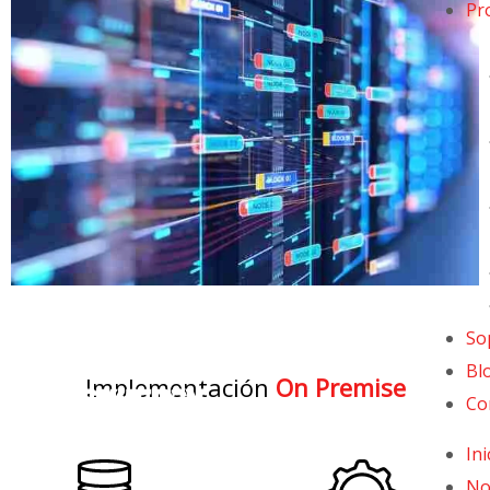
Pr
So
Bl
Implementación
On Premise
Co
Ini
No