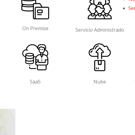
Se
On Premise
Servicio Administrado
SaaS
Nube